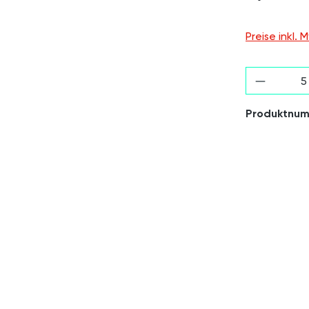
Preise inkl.
Produkt
Produktnu