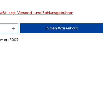
 MwSt. zzgl. Versand- und Zahlunsgebühren
 Anzahl: Gib den gewünschten Wert ein o
In den Warenkorb
mmer:
F007