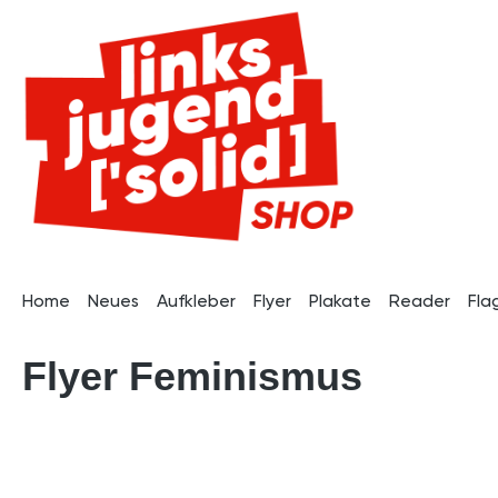
pringen
Zur Hauptnavigation springen
Home
Neues
Aufkleber
Flyer
Plakate
Reader
Fla
Flyer Feminismus
Bildergalerie überspringen