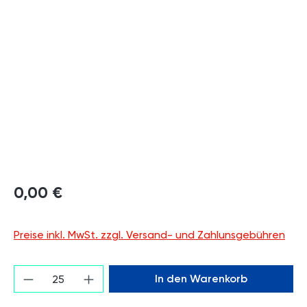
Bildergalerie überspringen
0,00 €
Preise inkl. MwSt. zzgl. Versand- und Zahlunsgebühren
Produkt Anzahl: Gib den gewünschten Wert 
In den Warenkorb