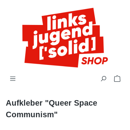
alt springen
Ware
Aufkleber "Queer Space
Communism"